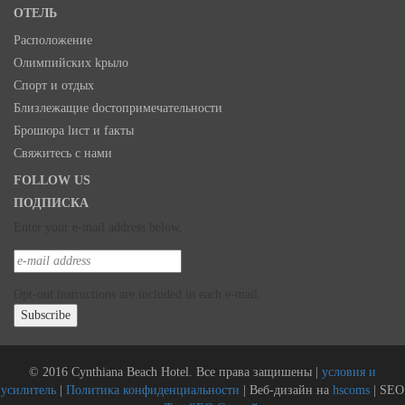
ОТЕЛЬ
Расположение
Олимпийских kрыло
Спорт и oтдых
Близлежащие dостопримечательности
Брошюра lист и fакты
Свяжитесь с нами
FOLLOW US
ПОДПИСКА
Enter your e-mail address below.
Opt-out instructions are included in each e-mail.
© 2016 Cynthiana Beach Hotel. Все права защишены |
условия и
усилитель
|
Политика конфиденциальности
| Веб-дизайн на
hscoms
| SEO