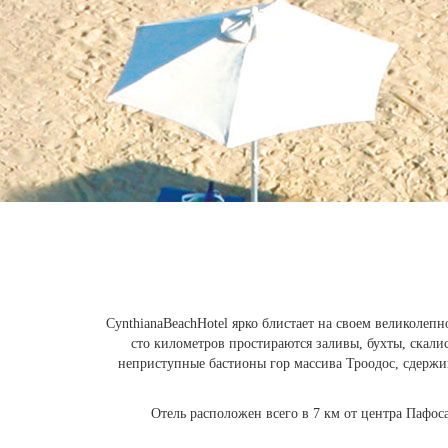
CynthianaBeachHotel ярко блистает на своем великолеп
сто километров простираются заливы, бухты, скали
неприступные бастионы гор массива Троодос, сдержи
Отель расположен всего в 7 км от центра Пафос