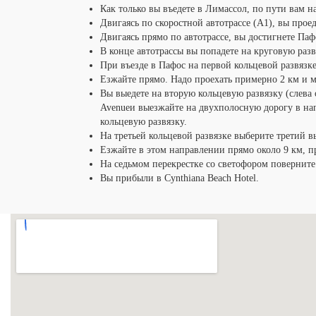
Как только вы въедете в Лимассол, по пути вам 
Двигаясь по скоростной автотрассе (А1), вы проед
Двигаясь прямо по автотрассе, вы достигнете Паф
В конце автотрассы вы попадете на круговую раз
При въезде в Пафос на первой кольцевой развязк
Езжайте прямо. Надо проехать примерно 2 км и м
Вы выедете на вторую кольцевую развязку (слева 
Avenueи выезжайте на двухполосную дорогу в нап
кольцевую развязку.
На третьей кольцевой развязке выберите третий вы
Езжайте в этом направлении прямо около 9 км, пр
На седьмом перекрестке со светофором поверните
Вы прибыли в Cynthiana Beach Hotel.