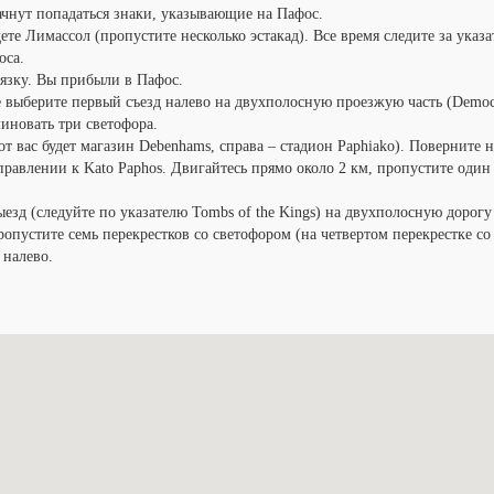
начнут попадаться знаки, указывающие на Пафос.
ете Лимассол (пропустите несколько эстакад). Все время следите за указ
оса.
вязку. Вы прибыли в Пафос.
е выберите первый съезд налево на двухполосную проезжую часть (Democr
иновать три светофора.
от вас будет магазин Debenhams, справа – стадион Paphiako). Поверните н
равлении к Kato Paphos. Двигайтесь прямо около 2 км, пропустите один
езд (следуйте по указателю Tombs of the Kings) на двухполосную дорогу 
опустите семь перекрестков со светофором (на четвертом перекрестке со 
 налево.