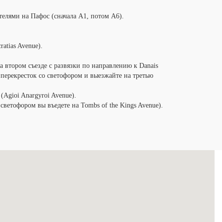
ателями на Пафос (сначала А1, потом А6).
atias Avenue).
а втором съезде с развязки по направлению к Danais
 перекресток со светофором и выезжайте на третью
(Agioi Anargyroi Avenue).
светофором вы въедете на Tombs of the Kings Avenue).