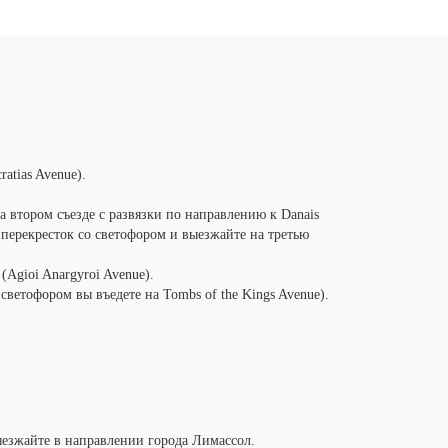
atias Avenue).
а втором съезде с развязки по направлению к Danais
 перекресток со светофором и выезжайте на третью
(Agioi Anargyroi Avenue).
светофором вы въедете на Tombs of the Kings Avenue).
выезжайте в направлении города Лимассол.