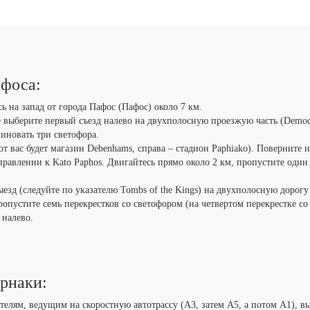
афоса:
ь на запад от города Пафос (Пафос) около 7 км.
е выберите первый съезд налево на двухполосную проезжую часть (Democr
иновать три светофора.
от вас будет магазин Debenhams, справа – стадион Paphiako). Поверните н
равлении к Kato Paphos. Двигайтесь прямо около 2 км, пропустите один
езд (следуйте по указателю Tombs of the Kings) на двухполосную дорогу 
опустите семь перекрестков со светофором (на четвертом перекрестке со 
 налево.
рнаки:
телям, ведущим на скоростную автотрассу (А3, затем А5, а потом А1), 